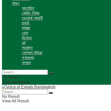
আরও
আলোচিত
ব্রেকিং নিউজ
ডেনমার্ক প্রবাসী
চাকরি
স্বাস্থ্য
খেলা
বিনোদন
ধর্ম
প্রযুক্তি
সোস্যাল মিডিয়া
গণমাধ্যম
অপরাধ
No Result
View All Result
No Result
View All Result