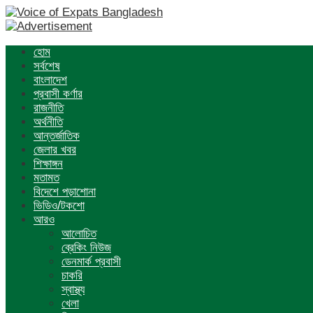
হোম
সর্বশেষ
বাংলাদেশ
প্রবাসী কর্ণার
রাজনীতি
অর্থনীতি
আন্তর্জাতিক
জেলার খবর
শিক্ষাঙ্গন
মতামত
বিদেশে পড়াশোনা
ভিডিও/টকশো
আরও
আলোচিত
ব্রেকিং নিউজ
ডেনমার্ক প্রবাসী
চাকরি
স্বাস্থ্য
খেলা