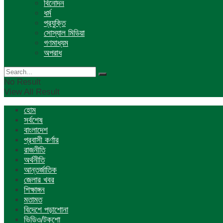
বিনোদন
ধর্ম
প্রযুক্তি
সোস্যাল মিডিয়া
গণমাধ্যম
অপরাধ
No Result
View All Result
হোম
সর্বশেষ
বাংলাদেশ
প্রবাসী কর্ণার
রাজনীতি
অর্থনীতি
আন্তর্জাতিক
জেলার খবর
শিক্ষাঙ্গন
মতামত
বিদেশে পড়াশোনা
ভিডিও/টকশো